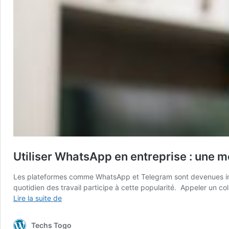
Utiliser WhatsApp en entreprise : une m
Les plateformes comme WhatsApp et Telegram sont devenues incont
quotidien des travail participe à cette popularité. Appeler un 
Utiliser
Lire la suite de
WhatsApp
en
Techs Togo