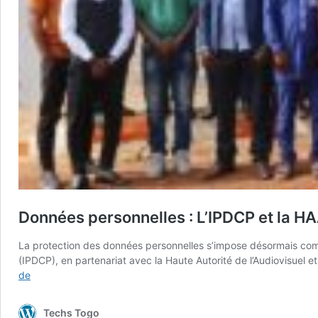
Données personnelles : L’IPDCP et la HA
La protection des données personnelles s’impose désormais com
(IPDCP), en partenariat avec la Haute Autorité de l’Audiovisuel
Données
de
personnelles
:
Techs Togo