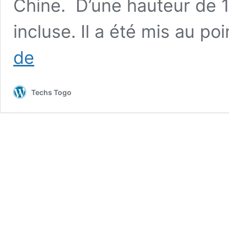
Chine. D’une hauteur de 1
incluse. Il a été mis au po
T800
de
:
Le
Terminator
Techs Togo
est
désormais
un
vrai
robot
chinois