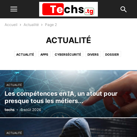
Accueil
Actualité
Page 2
ACTUALITÉ
ACTUALITÉ
APPS
CYBERSÉCURITÉ
DIVERS
DOSSIER
ECONOMIE NUMÉRIQUE
FLASH
IA
PARTENARIAT
ACTUALITÉ
Les compétences en IA, un atout pour
presque tous les métiers...
techs
-
5 août 2026
ACTUALITÉ