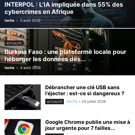
INTERPOL : L’IA impliquée dans 55% des
cybercrimes en Afrique
techs
-
5 août 2026
ACTUALITÉ
Burkina Faso : une plateforme locale pour
héberger les données des...
techs
-
4 août 2026
Débrancher une clé USB sans
l’éjecter : est-ce si dangereux ?
techs
-
24 juillet 2026
ACTUALITÉ
Google Chrome publie une mise à
jour urgente pour 7 failles...