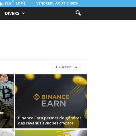
C
LOMÉ
VENDREDI, AOÛT 7, 2026
23.5
DIVERS
Au hasard
ion
Binance Earn permet de générer
e
des revenus avec ses cryptos