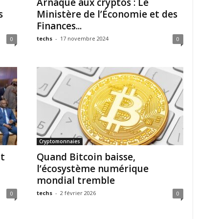
Arnaque aux cryptos : Le
s
Ministère de l’Économie et des
Finances...
techs
-
17 novembre 2024
0
0
Cryptomonnaies
ut
Quand Bitcoin baisse,
l’écosystème numérique
mondial tremble
techs
-
2 février 2026
0
0