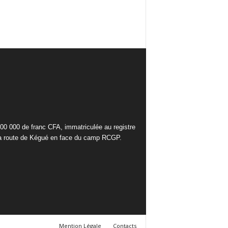
000 000 de franc CFA, immatriculée au registre
la route de Kégué en face du camp RCGP.
Mention Légale
Contacts