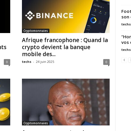
Foot
son 
techs
Cryptomonnaies
“Hom
Afrique francophone : Quand la
vos 
nts
crypto devient la banque
techs
mobile des...
techs
-
24 juin 2025
0
0
Cryptomonnaies