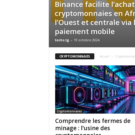
Binance facilite l’acha
cryptomonnaies en Afr
l’Ouest et centrale via 
paiement mobile
techs.tg
-
19 octobre 2024
CRYPTOMONNAIES
Accueil
Cryptomonnai
Cryptomonnaies
Comprendre les fermes de
minage : l’usine des