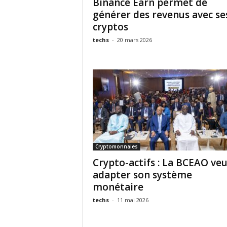
Binance Earn permet de
générer des revenus avec se
cryptos
techs
-
20 mars 2026
Cryptomonnaies
Crypto-actifs : La BCEAO ve
adapter son système
monétaire
techs
-
11 mai 2026