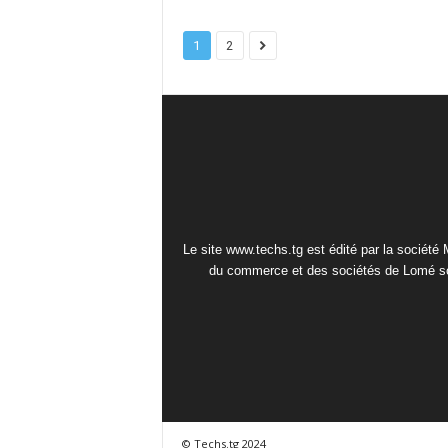
1
2
Le site www.techs.tg est édité par la société
du commerce et des sociétés de Lomé so
© Techs.tg 2024