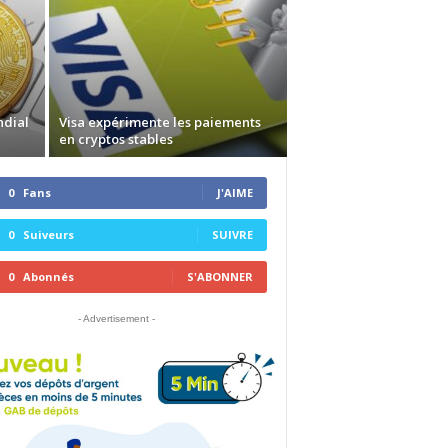
ndial
Visa expérimente les paiements
en cryptos stables
0
Fans
J'AIME
0
Suiveurs
SUIVRE
0
Abonnés
S'ABONNER
- Advertisement -