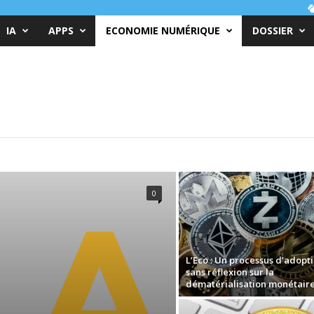
IA
APPS
ECONOMIE NUMÉRIQUE
DOSSIER
0
L’Eco : Un processus d’adopt
sans réflexion sur la
dématérialisation monétair