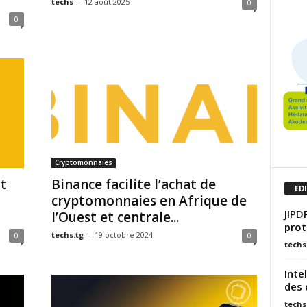
techs
-
12 août 2025
0
0
Cryptomonnaies
nt
Binance facilite l’achat de
ED
cryptomonnaies en Afrique de
JIPD
l’Ouest et centrale...
prot
techs.tg
-
19 octobre 2024
0
0
techs
Inte
des 
techs