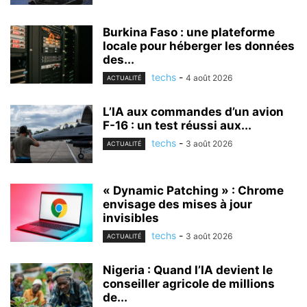
Burkina Faso : une plateforme
locale pour héberger les données
des...
techs
-
4 août 2026
ACTUALITÉ
L’IA aux commandes d’un avion
F-16 : un test réussi aux...
techs
-
3 août 2026
ACTUALITÉ
« Dynamic Patching » : Chrome
envisage des mises à jour
invisibles
techs
-
3 août 2026
ACTUALITÉ
Nigeria : Quand l’IA devient le
conseiller agricole de millions
de...