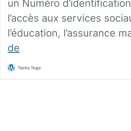
un Numéro d’identification
l’accès aux services socia
l’éducation, l’assurance 
Togo/Carte
de
e-
ID
:
Techs Togo
Voici
où
vous
pouvez
vous
faire
enrôler