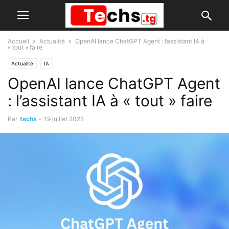
Accueil
Actualité
OpenAI lance ChatGPT Agent : l’assistant IA à
« tout » faire
Actualité
IA
OpenAI lance ChatGPT Agent
: l’assistant IA à « tout » faire
Par
techs
-
19 juillet 2025