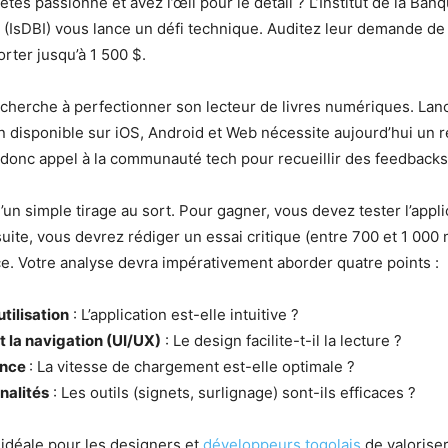
êtes passionné et avez l’œil pour le détail ? L’Institut de la Ba
IsDBI) vous lance un défi technique. Auditez leur demande de 
rter jusqu’à 1 500 $.
BI cherche à perfectionner son lecteur de livres numériques. La
on disponible sur iOS, Android et Web nécessite aujourd’hui un r
it donc appel à la communauté tech pour recueillir des feedbacks 
 d’un simple tirage au sort. Pour gagner, vous devez tester l’appl
uite, vous devrez rédiger un essai critique (entre 700 et 1 000 m
e. Votre analyse devra impérativement aborder quatre points :
utilisation
: L’application est-elle intuitive ?
et la navigation (UI/UX)
: Le design facilite-t-il la lecture ?
ance
: La vitesse de chargement est-elle optimale ?
nalités
: Les outils (signets, surlignage) sont-ils efficaces ?
n idéale pour les designers et
développeurs togolais
de valoriser