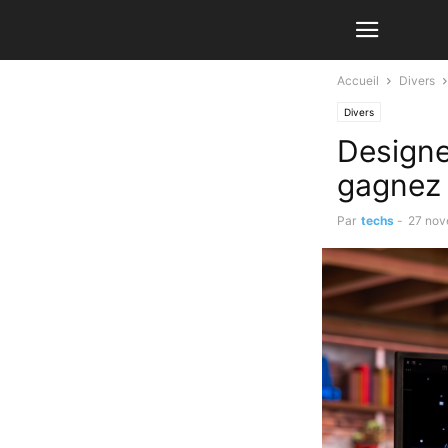
Accueil
Divers
Divers
Designe
gagnez
Par
techs
-
27 nov