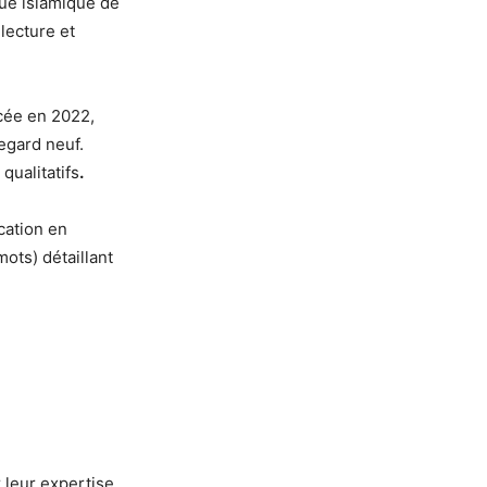
nque islamique de
lecture et
ncée en 2022,
egard neuf.
qualitatifs
.
ication en
ots) détaillant
 leur expertise