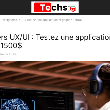
Designers UX/UI : Testez une application et gagnez 1500$
rs UX/UI : Testez une applicatio
 1500$
embre 2025