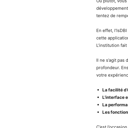
Ou plutôt, vous 
développement (
tentez de rempo
En effet, l’IsD
cette applicati
L’institution fa
Il ne s’agit pas
profondeur. Ens
votre expérienc
La facilité d’
L’interface 
La perform
Les fonction
C’est l’occasio