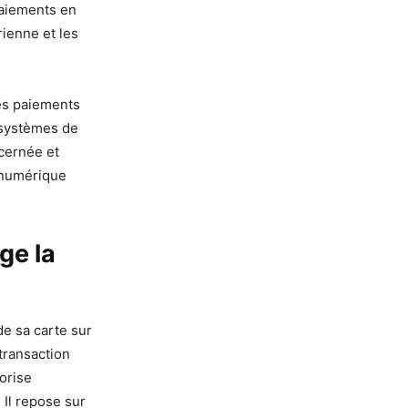
paiements en
ienne et les
es paiements
s systèmes de
ncernée et
e numérique
ge la
 de sa carte sur
transaction
orise
 Il repose sur