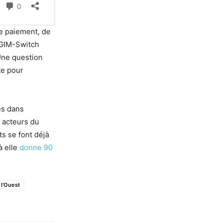
de paiement, de
. GIM-Switch
Une question
te pour
es dans
s acteurs du
s se font déjà
à elle
donne 90
 l’Ouest