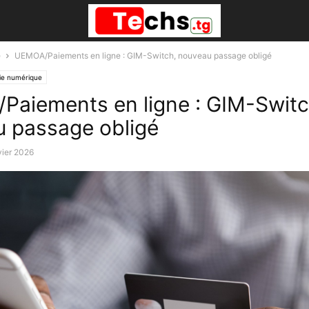
é
UEMOA/Paiements en ligne : GIM-Switch, nouveau passage obligé
e numérique
aiements en ligne : GIM-Switc
 passage obligé
vier 2026