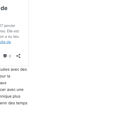
ctuées avec des
our la
eaux
facer avec une
chnique plus
tenir des temps