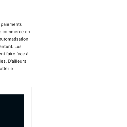
s paiements
 Le commerce en
 automatisation
entent. Les
nt faire face à
s. D’ailleurs,
etterie