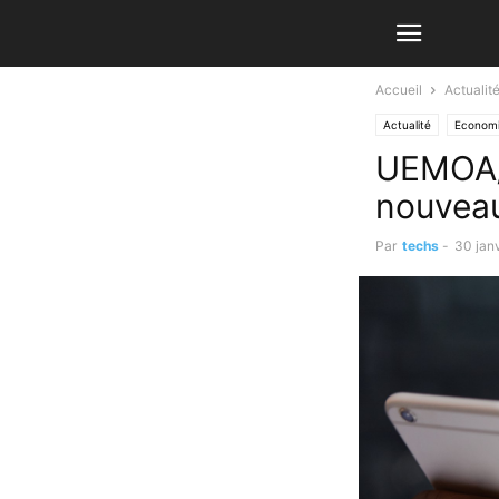
Accueil
Actualit
Actualité
Economi
UEMOA/P
nouveau
Par
techs
-
30 jan