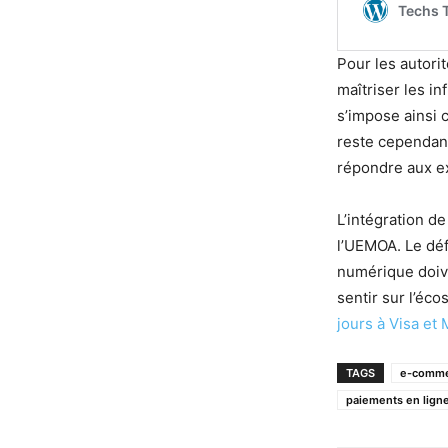
Pour les autorit
maîtriser les in
s’impose ainsi
reste cependant
répondre aux e
L’intégration 
l’UEMOA. Le déf
numérique doive
sentir sur l’éc
jours à Visa et
TAGS
e-comm
paiements en lig