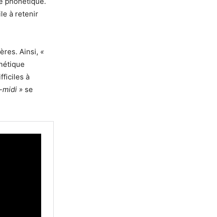
de phonétique.
le à retenir
ères. Ainsi,
«
nétique
ficiles à
-midi »
se