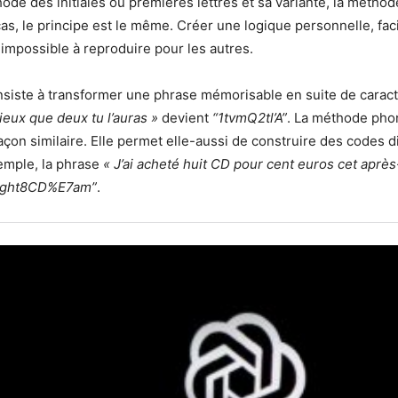
thode des initiales ou premières lettres et sa variante, la métho
as, le principe est le même. Créer une logique personnelle, faci
impossible à reproduire pour les autres.
siste à transformer une phrase mémorisable en suite de caract
ieux que deux tu l’auras »
devient
“1tvmQ2tl’A”
. La méthode pho
çon similaire. Elle permet elle-aussi de construire des codes dif
emple, la phrase
« J’ai acheté huit CD pour cent euros cet après
“ght8CD%E7am”
.