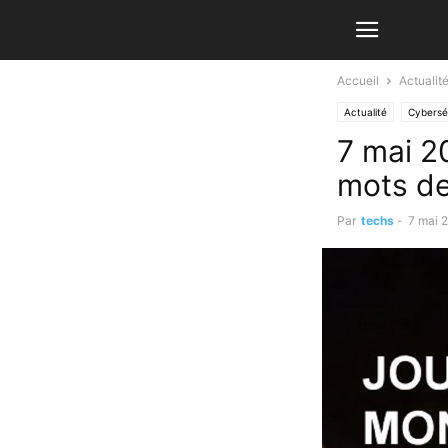
Accueil
Actualit
Actualité
Cybersé
7 mai 2
mots de
Par
techs
-
7 mai 