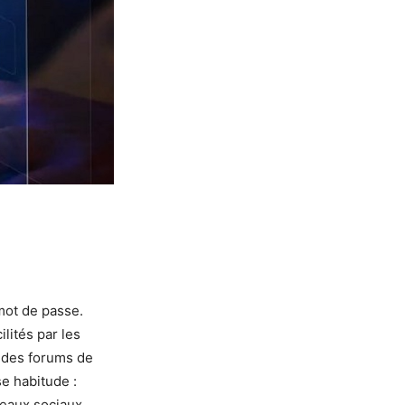
mot de passe.
lités par les
r des forums de
e habitude :
seaux sociaux,