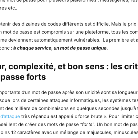
res etc..
retenir des dizaines de codes différents est difficile. Mais le prix
n mot de passe est compromis sur une plateforme, tous les co
ême deviennent automatiquement vulnérables. La première et a
donc :
à chaque service, un mot de passe unique
.
, complexité, et bon sens : les cri
passe forts
mportants d’un mot de passe après son unicité sont sa longueur
sque lors de certaines attaques informatiques, les systèmes te
t des milliers de combinaisons en quelques secondes jusqu’à t
 d’attaque
très répandu est appelé « force brute ». Pour limiter c
nseillent de créer des mots de passe
“forts”
. Un bon mot de pas
ins 12 caractères avec un mélange de majuscules, minuscules,