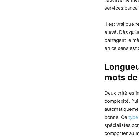
services bancai
Il est vrai que 
élevé. Dès qu’u
partagent le m
en ce sens est 
Longueur
mots de 
Deux critères i
complexité. Pui
automatiquemen
bonne. Ce
type
spécialistes co
comporter au mo