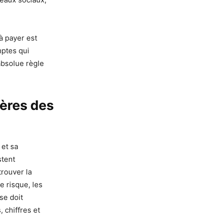
 à payer est
mptes qui
bsolue règle
tères des
 et sa
stent
rouver la
e risque, les
se doit
 chiffres et