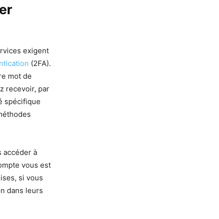
er
rvices exigent
ntication
(2FA).
tre mot de
 recevoir, par
é spécifique
 méthodes
s accéder à
compte vous est
ises, si vous
on dans leurs