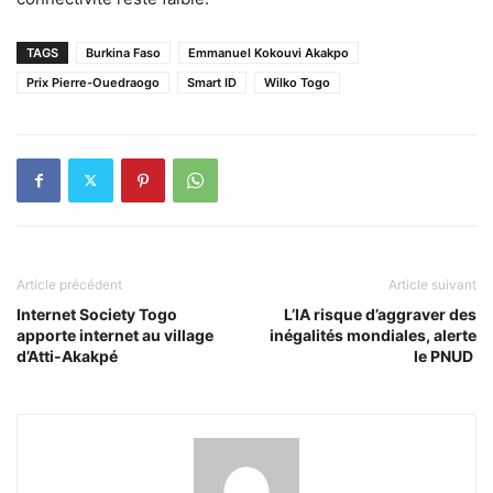
TAGS
Burkina Faso
Emmanuel Kokouvi Akakpo
Prix Pierre-Ouedraogo
Smart ID
Wilko Togo
Article précédent
Article suivant
Internet Society Togo
L’IA risque d’aggraver des
apporte internet au village
inégalités mondiales, alerte
d’Atti-Akakpé
le PNUD