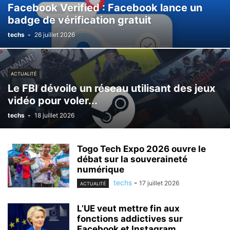
Facebook Verified : Facebook lance un
badge de vérification gratuit
techs
-
26 juillet 2026
ACTUALITÉ
Le FBI dévoile un réseau utilisant des jeux
vidéo pour voler...
techs
-
18 juillet 2026
Togo Tech Expo 2026 ouvre le
débat sur la souveraineté
numérique
techs
-
17 juillet 2026
ACTUALITÉ
L’UE veut mettre fin aux
fonctions addictives sur
Facebook et Instagram