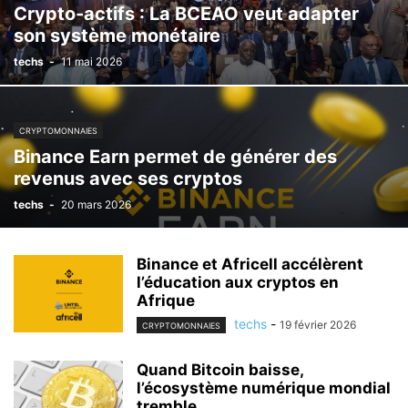
Crypto-actifs : La BCEAO veut adapter
son système monétaire
techs
-
11 mai 2026
CRYPTOMONNAIES
Binance Earn permet de générer des
revenus avec ses cryptos
techs
-
20 mars 2026
Binance et Africell accélèrent
l’éducation aux cryptos en
Afrique
techs
-
19 février 2026
CRYPTOMONNAIES
Quand Bitcoin baisse,
l’écosystème numérique mondial
tremble