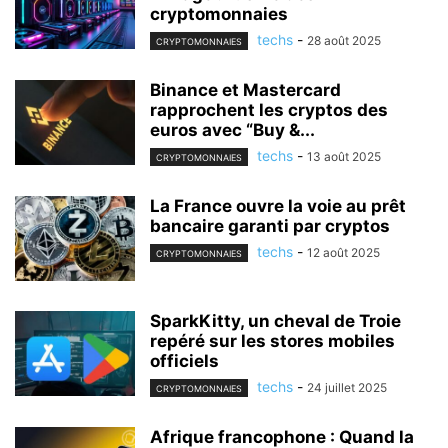
cryptomonnaies
techs
-
28 août 2025
CRYPTOMONNAIES
Binance et Mastercard
rapprochent les cryptos des
euros avec “Buy &...
techs
-
13 août 2025
CRYPTOMONNAIES
La France ouvre la voie au prêt
bancaire garanti par cryptos
techs
-
12 août 2025
CRYPTOMONNAIES
SparkKitty, un cheval de Troie
repéré sur les stores mobiles
officiels
techs
-
24 juillet 2025
CRYPTOMONNAIES
Afrique francophone : Quand la