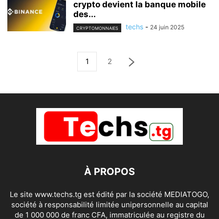
crypto devient la banque mobile
des...
techs
-
24 juin 2025
CRYPTOMONNAIES
1
2
À PROPOS
Le site www.techs.tg est édité par la société MEDIATOGO,
société à responsabilité limitée unipersonnelle au capital
de 1 000 000 de franc CFA, immatriculée au registre du