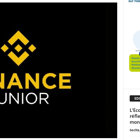
EDI
L’Ec
réfl
mon
techs.