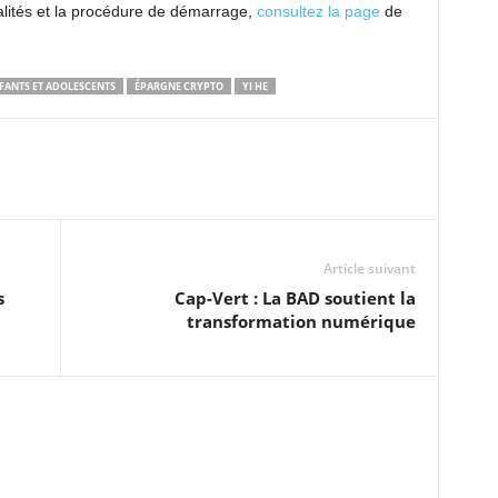
nalités et la procédure de démarrage,
consultez la page
de
FANTS ET ADOLESCENTS
ÉPARGNE CRYPTO
YI HE
Article suivant
s
Cap-Vert : La BAD soutient la
transformation numérique