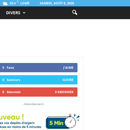
C
LOMÉ
SAMEDI, AOÛT 8, 2026
29.4
DIVERS
0
Fans
J'AIME
0
Suiveurs
SUIVRE
0
Abonnés
S'ABONNER
- Advertisement -