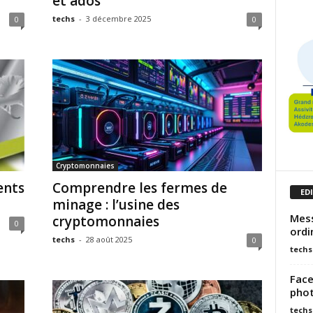
et ados
techs
-
3 décembre 2025
0
0
Cryptomonnaies
ents
Comprendre les fermes de
ED
minage : l’usine des
Mess
cryptomonnaies
0
ordi
techs
-
28 août 2025
0
techs
Face
phot
techs