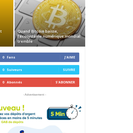
t
Quand Bitcoin baisse,
l’écosystème numérique mondial
tremble
0
Fans
J'AIME
0
Suiveurs
SUIVRE
0
Abonnés
S'ABONNER
- Advertisement -