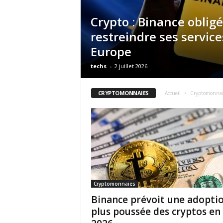
Crypto : Binance obligé
restreindre ses service
Europe
techs
-
2 juillet 2026
CRYPTOMONNAIES
Accueil
Cryptomonnai
Cryptomonnaies
Binance prévoit une adopti
plus poussée des cryptos en