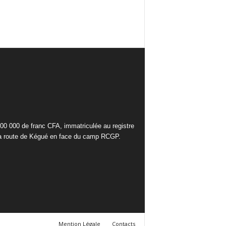
000 000 de franc CFA, immatriculée au registre
la route de Kégué en face du camp RCGP.
Mention Légale
Contacts