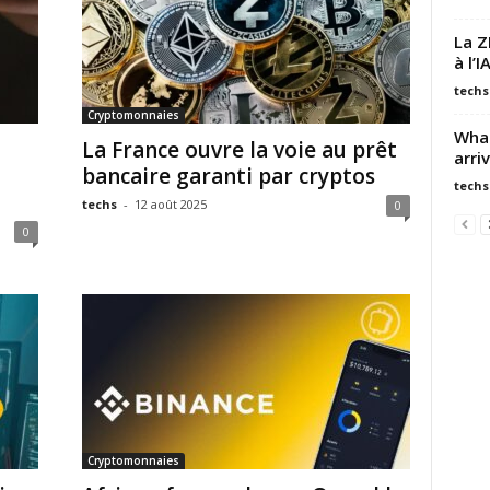
La Z
à l’
techs
Cryptomonnaies
What
La France ouvre la voie au prêt
arriv
bancaire garanti par cryptos
techs
techs
-
12 août 2025
0
0
Cryptomonnaies