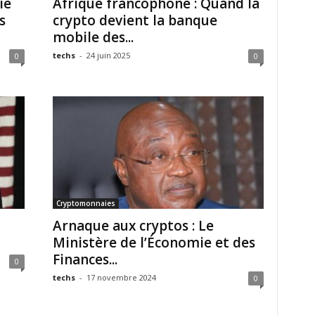
ie
Afrique francophone : Quand la
s
crypto devient la banque
mobile des...
techs
-
24 juin 2025
0
0
Cryptomonnaies
Arnaque aux cryptos : Le
Ministère de l’Économie et des
Finances...
0
techs
-
17 novembre 2024
0