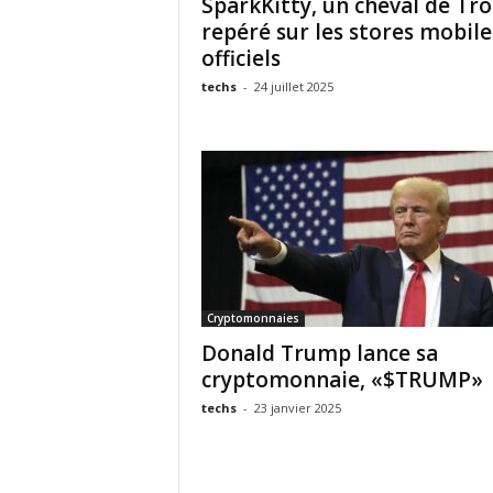
SparkKitty, un cheval de Tro
repéré sur les stores mobile
officiels
techs
-
24 juillet 2025
Cryptomonnaies
Donald Trump lance sa
cryptomonnaie, «$TRUMP»
techs
-
23 janvier 2025