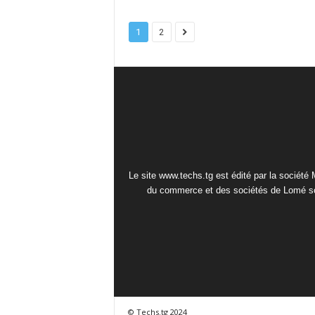
1
2
Le site www.techs.tg est édité par la société
du commerce et des sociétés de Lomé so
© Techs.tg 2024