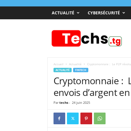
ACTUALITÉ
CYBERSÉCURITÉ
T
e
c
h
s
T
o
Accueil
Actualité
Cryptomonnaie : Le P2P révolut
g
ACTUALITÉ
FINTECH
o
Cryptomonnaie : L
envois d’argent en
Par
techs
-
24 juin 2025