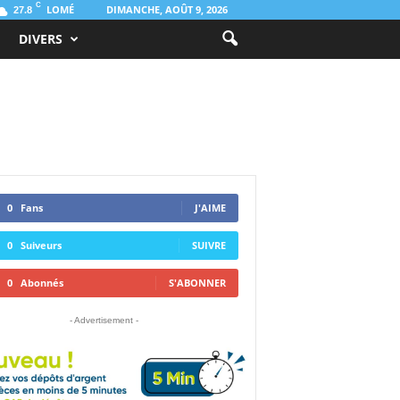
C
LOMÉ
DIMANCHE, AOÛT 9, 2026
27.8
DIVERS
0
Fans
J'AIME
0
Suiveurs
SUIVRE
0
Abonnés
S'ABONNER
- Advertisement -