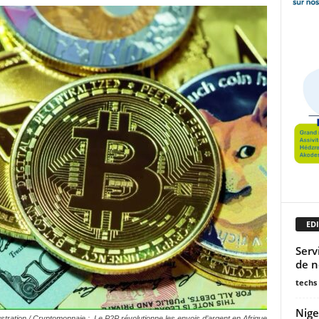
EDI
Serv
de n
techs
Nige
lustration / Cryptomonnaie : Le P2P révolutionne les envois d’argent en Afrique