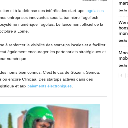
mars
techs
tion et à la défense des intérêts des start-ups
togolaises
 jeunes entreprises innovantes sous la bannière TogoTech
Went
écosystème numérique Togolais. Le lancement officiel de la
boos
 octobre à Lomé.
mon
techs
e à renforcer la visibilité des start-ups locales et à faciliter
 veut également encourager les partenariats stratégiques et
Moov
mob
cteur numérique.
techs
nt des noms bien connus. C’est le cas de Gozem, Semoa,
r ou encore Clinicaa. Des startups actives dans des
ogistique et aux
paiements électroniques
.