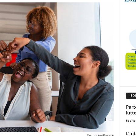
EDI
Part
lutt
techs
L’In
Illustration/Freepik