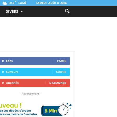
C
LOMÉ
SAMEDI, AOÛT 8, 2026
29.4
DIVERS
0
Fans
J'AIME
0
Suiveurs
SUIVRE
0
Abonnés
S'ABONNER
- Advertisement -