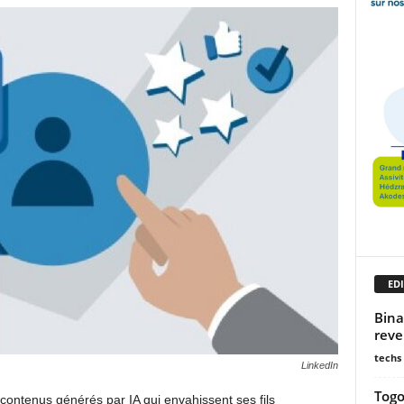
EDI
Bina
reve
techs
LinkedIn
Togo
contenus générés par IA qui envahissent ses fils