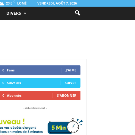
C
LOMÉ
VENDREDI, AOÛT 7, 2026
23.8
DIVERS
0
Fans
J'AIME
0
Suiveurs
SUIVRE
0
Abonnés
S'ABONNER
- Advertisement -