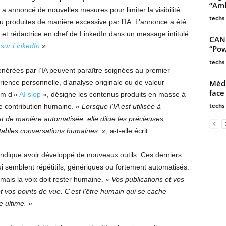
“Amb
 a annoncé de nouvelles mesures pour limiter la visibilité
techs
u produites de manière excessive par l’IA. L’annonce a été
e et rédactrice en chef de LinkedIn dans un message intitulé
CAN 
sur LinkedIn
»
.
“Po
techs
nérées par l’IA peuvent paraître soignées au premier
Médi
ience personnelle, d’analyse originale ou de valeur
face
om d’«
AI slop
», désigne les contenus produits en masse à
techs
elle contribution humaine.
« Lorsque l’IA est utilisée à
et de manière automatisée, elle dilue les précieuses
itables conversations humaines. »
, a-t-elle écrit.
 indique avoir développé de nouveaux outils. Ces derniers
i semblent répétitifs, génériques ou fortement automatisés.
, mais la voix doit rester humaine.
« Vos publications et vos
t vos points de vue. C’est l’être humain qui se cache
e ultime. »