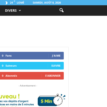
C
LOMÉ
SAMEDI, AOÛT 8, 2026
24
DIVERS
0
Fans
J'AIME
0
Suiveurs
SUIVRE
0
Abonnés
S'ABONNER
- Advertisement -