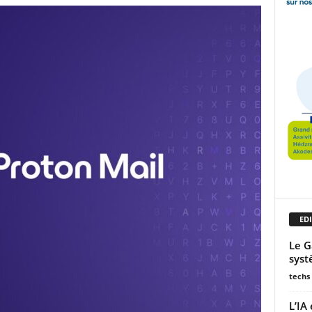
EDI
Le G
syst
techs
L’IA