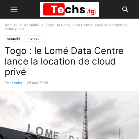
Accueil
Actualité
Togo : le Lomé Data Centre lance la location de
cloud privé
Actualité
Internet
Togo : le Lomé Data Centre
lance la location de cloud
privé
Par
techs
-
28 mai 2026