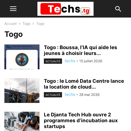
Accueil
Tags
Togo
Togo
Togo : Boussa, l’IA qui aide les
jeunes à choisir leurs...
techs
-
15 juillet 2026
ACTUALITÉ
Togo : le Lomé Data Centre lance
la location de cloud...
techs
-
28 mai 2026
ACTUALITÉ
Le Djanta Tech Hub ouvre 2
programmes d’incubation aux
startups