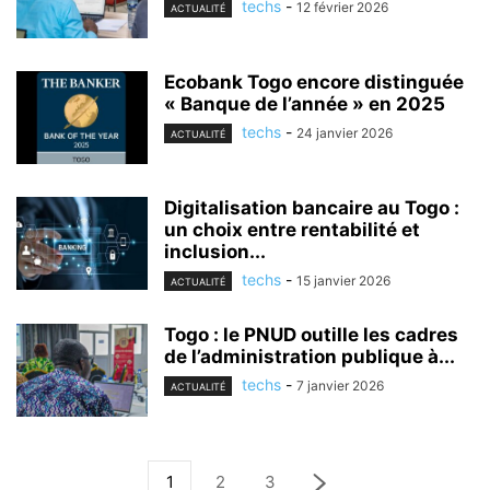
techs
-
12 février 2026
ACTUALITÉ
Ecobank Togo encore distinguée
« Banque de l’année » en 2025
techs
-
24 janvier 2026
ACTUALITÉ
Digitalisation bancaire au Togo :
un choix entre rentabilité et
inclusion...
techs
-
15 janvier 2026
ACTUALITÉ
Togo : le PNUD outille les cadres
de l’administration publique à...
techs
-
7 janvier 2026
ACTUALITÉ
1
2
3