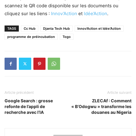
scannez le QR code disponible sur les documents ou
cliquez sur les liens :
Innov’Action
et
Idée’Action
.
TAGS
Cc Hub
Djanta Tech Hub
Innov'Action et Idée’Action
programme de préincubation
Togo
Article précédent
Article suivant
Google Search : grosse
ZLECAf : Comment
refonte de l’appli de
« B’Odogwu » transforme les
recherche avec l’IA
douanes au Nigeria