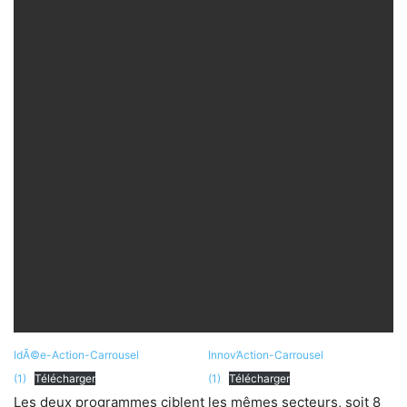
IdÃ©e-Action-Carrousel
Innov’Action-Carrousel
(1)
Télécharger
(1)
Télécharger
Les deux programmes ciblent les mêmes secteurs, soit 8