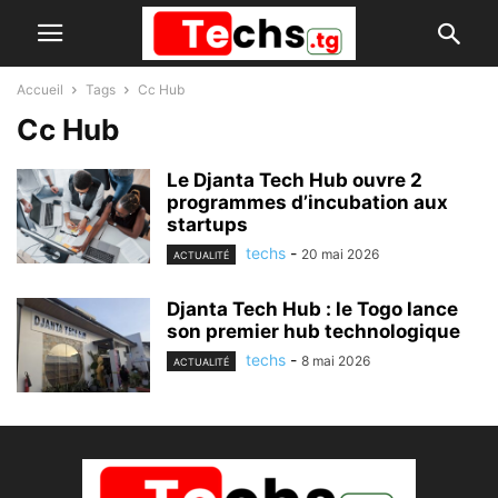
Accueil
Tags
Cc Hub
Cc Hub
Le Djanta Tech Hub ouvre 2
programmes d’incubation aux
startups
techs
-
20 mai 2026
ACTUALITÉ
Djanta Tech Hub : le Togo lance
son premier hub technologique
techs
-
8 mai 2026
ACTUALITÉ