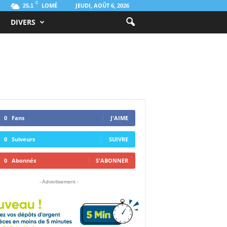
C
LOMÉ
JEUDI, AOÛT 6, 2026
25.1
DIVERS
0
Fans
J'AIME
0
Suiveurs
SUIVRE
0
Abonnés
S'ABONNER
- Advertisement -