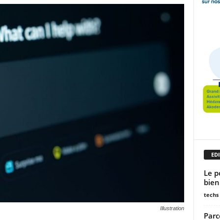
EDI
Le p
bien
techs
Illustration
Parc