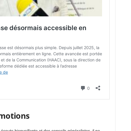
émotions
écoute bienveillante et des conseils généralistes, il ne