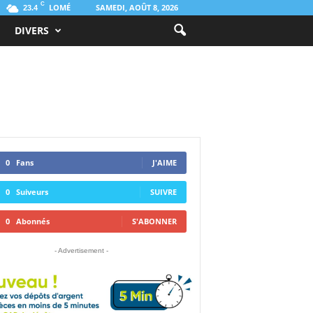
C
LOMÉ
SAMEDI, AOÛT 8, 2026
23.4
DIVERS
0
Fans
J'AIME
0
Suiveurs
SUIVRE
0
Abonnés
S'ABONNER
- Advertisement -