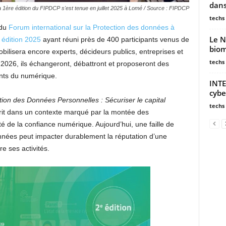
dans
a 1ère édition du FIPDCP s'est tenue en juillet 2025 à Lomé / Source : FIPDCP
techs
 du
Forum international sur la Protection des données à
Le N
e
édition 2025
ayant réuni près de 400 participants venus de
biom
bilisera encore experts, décideurs publics, entreprises et
techs
 2026, ils échangeront, débattront et proposeront des
ants du numérique.
INTE
cybe
tion des Données Personnelles : Sécuriser le capital
techs
scrit dans un contexte marqué par la montée des
lité de la confiance numérique. Aujourd’hui, une faille de
nées peut impacter durablement la réputation d’une
e ses activités.