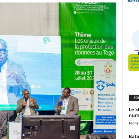
EDI
Le S
numé
techs
Bata