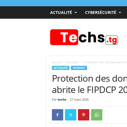
ACTUALITÉ
CYBERSÉCURITÉ
T
e
c
h
s
T
o
Accueil
Actualité
Protection des données personn
g
ACTUALITÉ
INTERNET
o
Protection des do
abrite le FIPDCP 20
Par
techs
-
27 mars 2026