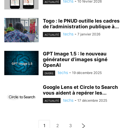
techs
-
10 février 2026
ACTUALITÉ
Togo : le PNUD outille les cadres
de l’administration publique à...
techs
-
7 janvier 2026
ACTUALITÉ
GPT Image 1.5 : le nouveau
générateur d’images signé
OpenAI
techs
-
19 décembre 2025
DIVERS
Google Lens et Circle to Search
vous aident à repérer les...
techs
-
17 décembre 2025
ACTUALITÉ
1
2
3