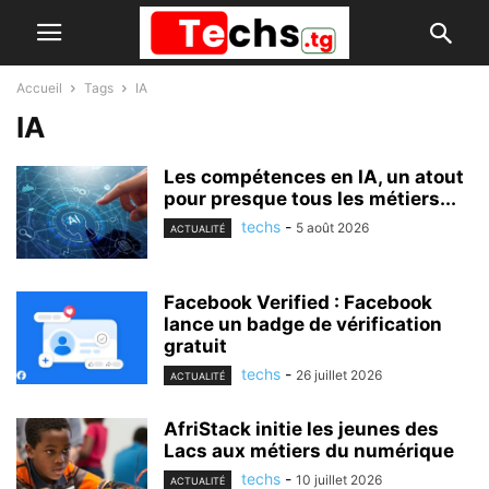
Accueil
Tags
IA
IA
Les compétences en IA, un atout
pour presque tous les métiers...
techs
-
5 août 2026
ACTUALITÉ
Facebook Verified : Facebook
lance un badge de vérification
gratuit
techs
-
26 juillet 2026
ACTUALITÉ
AfriStack initie les jeunes des
Lacs aux métiers du numérique
techs
-
10 juillet 2026
ACTUALITÉ