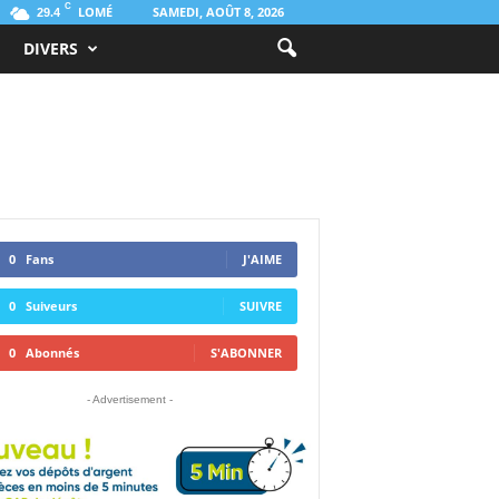
C
LOMÉ
SAMEDI, AOÛT 8, 2026
29.4
DIVERS
0
Fans
J'AIME
0
Suiveurs
SUIVRE
0
Abonnés
S'ABONNER
- Advertisement -