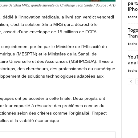
part
quipe de Silina MRS, grande lauréate du Challenge Tech Santé / Source : ATD
iPh
techs
dédié à l’innovation médicale, a livré son verdict vendredi
ion, c’est la solution Silina MRS qui a décroché le
Togo
é, assorti d’une enveloppe de 15 millions de FCFA.
Tran
techs
e conjointement portée par le Ministère de l’Efficacité du
umérique (MESPTN) et le Ministère de la Santé, de
YouT
taire Universelle et des Assurances (MSHPCSUA). Il vise à
anal
s startups, des chercheurs, des professionnels du numérique
techs
eloppement de solutions technologiques adaptées aux
équipes ont pu accéder à cette finale. Deux projets ont
y par leur capacité à résoudre des problèmes connus du
ectionnés selon des critères comme l’originalité, l’impact
lles et la viabilité économique.