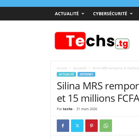
ACTUALITÉ
CYBERSÉCURITÉ
T
e
c
h
s
T
o
Accueil
Actualité
Silina MRS remporte le Challen
g
ACTUALITÉ
INTERNET
o
Silina MRS rempor
et 15 millions FCF
Par
techs
-
31 mars 2026