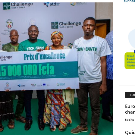
EDI
Euro
char
techs
Quic