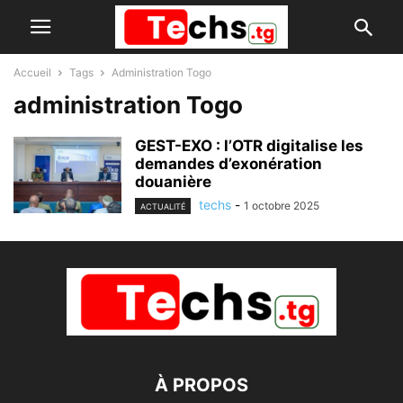
Accueil
Tags
Administration Togo
administration Togo
GEST-EXO : l’OTR digitalise les
demandes d’exonération
douanière
techs
-
1 octobre 2025
ACTUALITÉ
À PROPOS