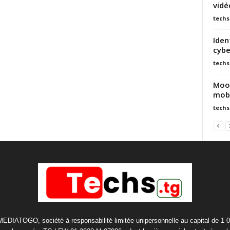
vidé
techs
Iden
cybe
techs
Moov
mob
techs
 MEDIATOGO, société à responsabilité limitée unipersonnelle au capital de 1 