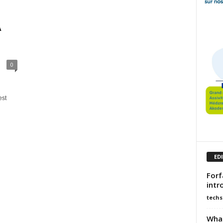
A
0
est
ED
Forf
intr
techs
What