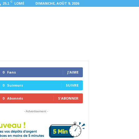
C
LOMÉ
DIMANCHE, AOÛT 9, 2026
25.1
0
Fans
J'AIME
0
Suiveurs
SUIVRE
0
Abonnés
S'ABONNER
- Advertisement -