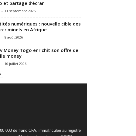
o et partage d’écran
-
11 septembre 2025
tités numériques : nouvelle cible des
rcriminels en Afrique
-
8 août 2026
 Money Togo enrichit son offre de
ile money
-
10 juillet 2026
000 000 de franc CFA, immatriculée au registre