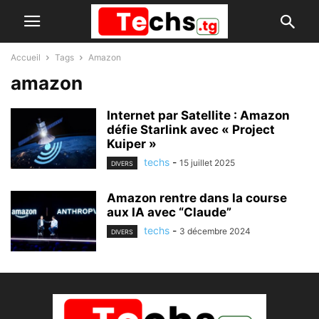
Accueil
Tags
Amazon
amazon
Internet par Satellite : Amazon
défie Starlink avec « Project
Kuiper »
techs
-
15 juillet 2025
DIVERS
Amazon rentre dans la course
aux IA avec “Claude”
techs
-
3 décembre 2024
DIVERS