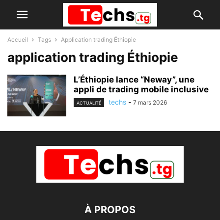
Accueil
Tags
Application trading Éthiopie
application trading Éthiopie
L’Éthiopie lance “Neway”, une
appli de trading mobile inclusive
techs
-
7 mars 2026
ACTUALITÉ
À PROPOS