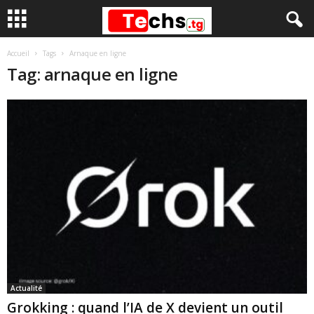
Accueil
Tags
Arnaque en ligne
Tag: arnaque en ligne
Actualité
Grokking : quand l’IA de X devient un outil