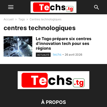
Accueil
Tags
Centres technologiques
centres technologiques
Le Togo prépare six centres
d’innovation tech pour ses
régions
techs
-
26 avril 2026
ACTUALITÉ
À PROPOS