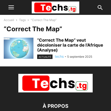
Accueil
Tags
“Correct The Map”
“Correct The Map”
“Correct The Map” veut
décoloniser la carte de l’Afrique
(Analyse)
techs
-
5 septembre 2025
ACTUALITÉ
À PROPOS