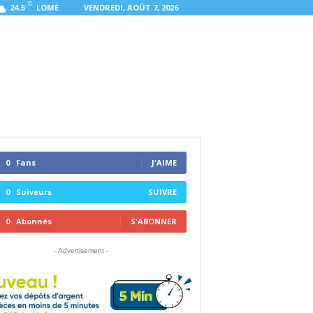
C
LOMÉ
VENDREDI, AOÛT 7, 2026
24.5
0
Fans
J'AIME
0
Suiveurs
SUIVRE
0
Abonnés
S'ABONNER
- Advertisement -