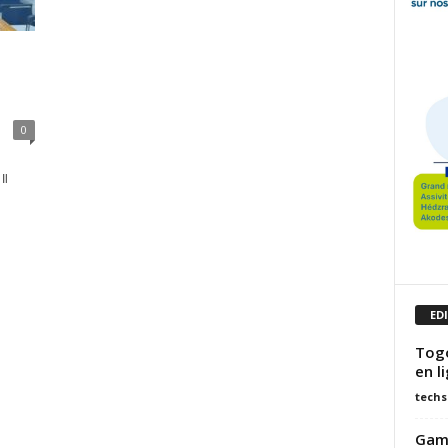
0
Il
ED
Togo
en l
techs
Game