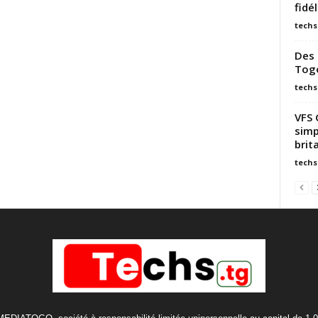
fidé
techs
Des 
Togo
techs
VFS 
simp
brit
techs