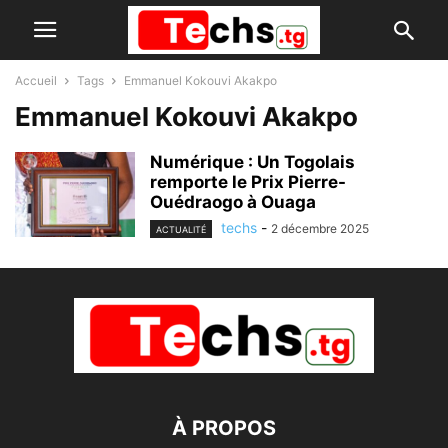
Accueil
Tags
Emmanuel Kokouvi Akakpo
Emmanuel Kokouvi Akakpo
Numérique : Un Togolais
remporte le Prix Pierre-
Ouédraogo à Ouaga
techs
-
2 décembre 2025
ACTUALITÉ
À PROPOS