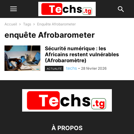
Accueil
Tags
Enquête Afrobarometer
enquête Afrobarometer
Sécurité numérique : les
Africains restent vulnérables
(Afrobaromètre)
techs
-
28 février 2026
ACTUALITÉ
À PROPOS