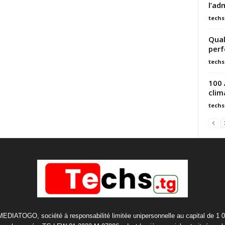
l’ad
techs
Qual
perf
techs
100 
clim
techs
 MEDIATOGO, société à responsabilité limitée unipersonnelle au capital de 1 