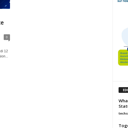
ce
0
ndi 12
ion...
ED
What
Stat
techs
Togo