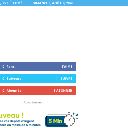
C
LOMÉ
DIMANCHE, AOÛT 9, 2026
25.1
0
Fans
J'AIME
0
Suiveurs
SUIVRE
0
Abonnés
S'ABONNER
- Advertisement -