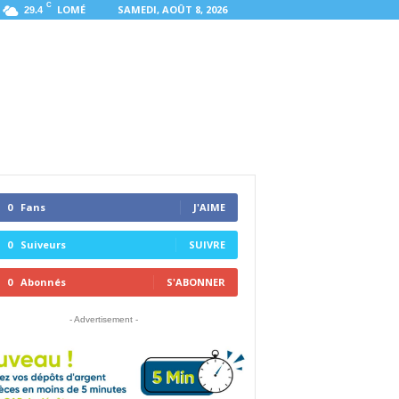
C
LOMÉ
SAMEDI, AOÛT 8, 2026
29.4
0
Fans
J'AIME
0
Suiveurs
SUIVRE
0
Abonnés
S'ABONNER
- Advertisement -