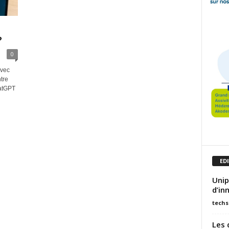
?
0
avec
ntre
atGPT
ED
Unip
d’in
techs
Les 