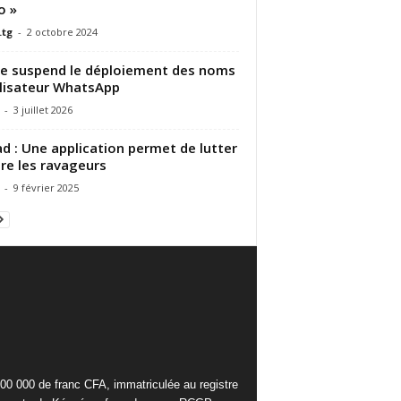
o »
.tg
-
2 octobre 2024
de suspend le déploiement des noms
ilisateur WhatsApp
-
3 juillet 2026
d : Une application permet de lutter
re les ravageurs
-
9 février 2025
000 000 de franc CFA, immatriculée au registre