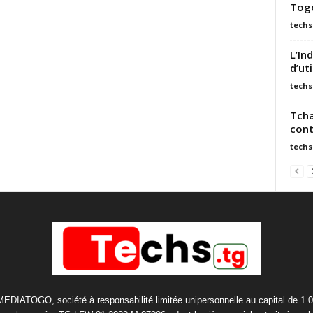
Tog
techs
L’In
d’ut
techs
Tcha
cont
techs
 MEDIATOGO, société à responsabilité limitée unipersonnelle au capital de 1 