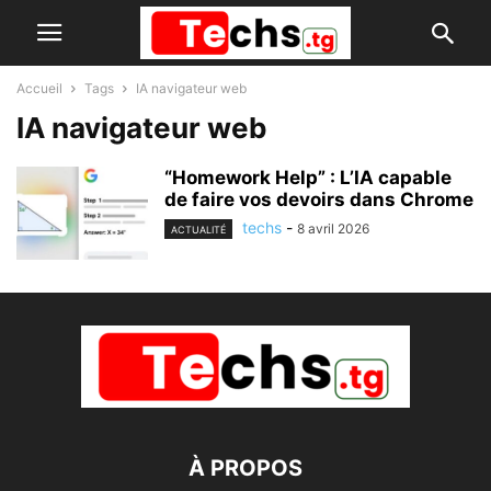
Accueil
Tags
IA navigateur web
IA navigateur web
“Homework Help” : L’IA capable
de faire vos devoirs dans Chrome
techs
-
8 avril 2026
ACTUALITÉ
À PROPOS