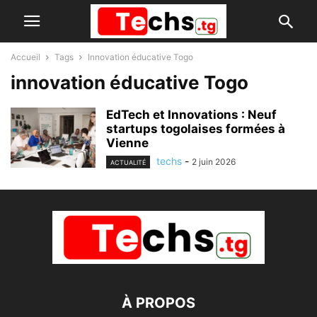
Accueil
Tags
Innovation éducative Togo
innovation éducative Togo
EdTech et Innovations : Neuf
startups togolaises formées à
Vienne
techs
-
2 juin 2026
ACTUALITÉ
À PROPOS