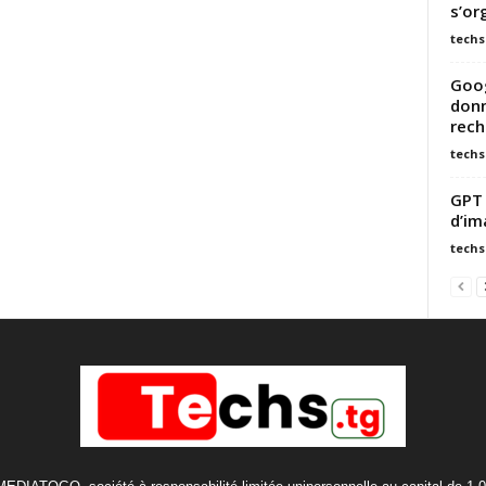
s’or
techs
Goog
donn
rech
techs
GPT 
d’im
techs