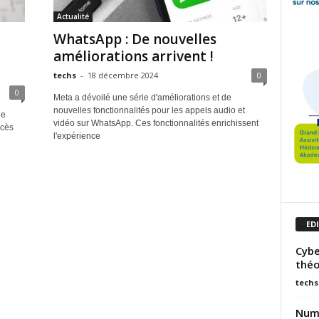
Actualité
WhatsApp : De nouvelles
améliorations arrivent !
techs
-
18 décembre 2024
0
0
Meta a dévoilé une série d'améliorations et de
nouvelles fonctionnalités pour les appels audio et
de
vidéo sur WhatsApp. Ces fonctionnalités enrichissent
ccès
l'expérience
ED
Cybe
théo
techs
Numé