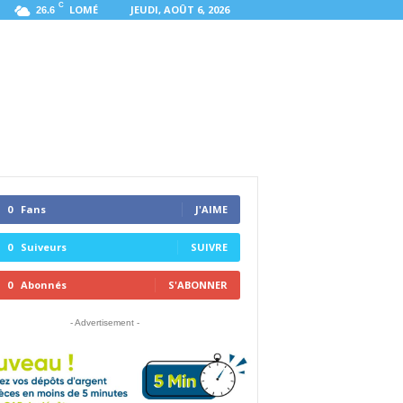
C
LOMÉ
JEUDI, AOÛT 6, 2026
26.6
0
Fans
J'AIME
0
Suiveurs
SUIVRE
0
Abonnés
S'ABONNER
- Advertisement -