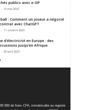
hés publics avec e-GP
-
13 mai 2025
ball : Comment un joueur a négocié
contrat avec ChatGPT
-
11 octobre 2025
e d’électricité en Europe : des
rcussions jusqu’en Afrique
-
30 avril 2025
000 000 de franc CFA, immatriculée au registre