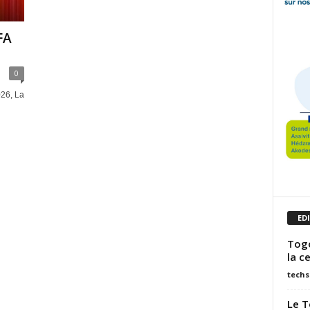
FA
0
026, La
ED
Togo
la c
techs
Le T