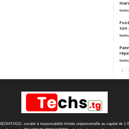
marc
techs
Foot
son 
techs
Pann
répe
techs
 MEDIATOGO, société à responsabilité limitée unipersonnelle au capital de 1 