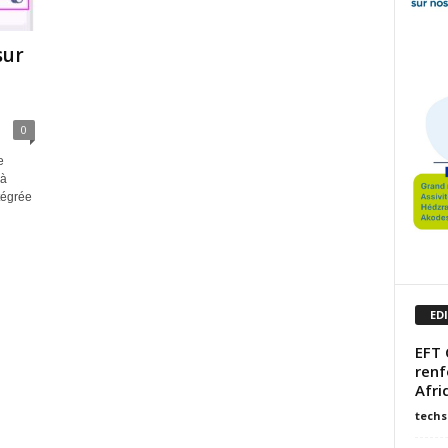
sur
0
e
 à
tégrée
ED
EFT 
renf
Afri
techs