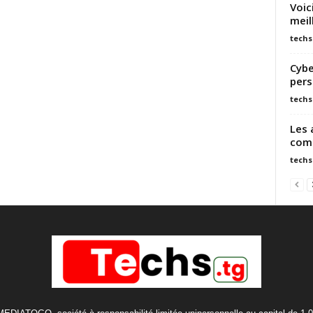
Voic
meil
techs
Cybe
pers
techs
Les 
comp
techs