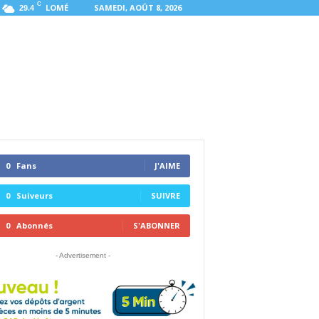
C
LOMÉ
SAMEDI, AOÛT 8, 2026
29.4
0
Fans
J'AIME
0
Suiveurs
SUIVRE
0
Abonnés
S'ABONNER
- Advertisement -