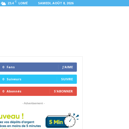
C
LOMÉ
SAMEDI, AOÛT 8, 2026
23.4
0
Fans
J'AIME
0
Suiveurs
SUIVRE
0
Abonnés
S'ABONNER
- Advertisement -