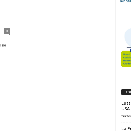
0
l ne
ED
Lutt
USA 
techs
La F