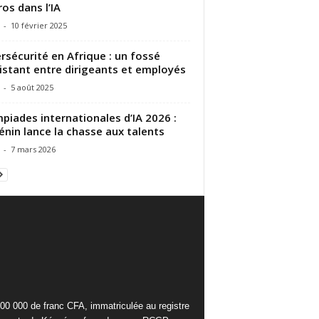
ros dans l’IA
-
10 février 2025
rsécurité en Afrique : un fossé
istant entre dirigeants et employés
-
5 août 2025
piades internationales d’IA 2026 :
énin lance la chasse aux talents
-
7 mars 2026
000 000 de franc CFA, immatriculée au registre