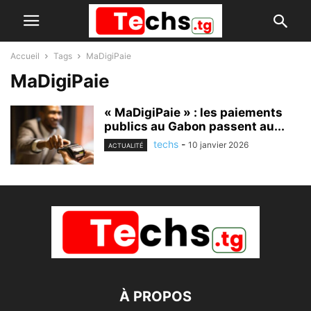
Accueil
Tags
MaDigiPaie
MaDigiPaie
« MaDigiPaie » : les paiements
publics au Gabon passent au...
techs
-
10 janvier 2026
ACTUALITÉ
À PROPOS