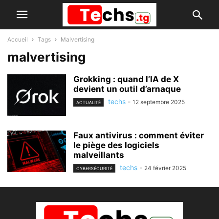
Accueil
Tags
Malvertising
malvertising
Grokking : quand l’IA de X
devient un outil d’arnaque
techs
-
12 septembre 2025
ACTUALITÉ
Faux antivirus : comment éviter
le piège des logiciels
malveillants
techs
-
24 février 2025
CYBERSÉCURITÉ