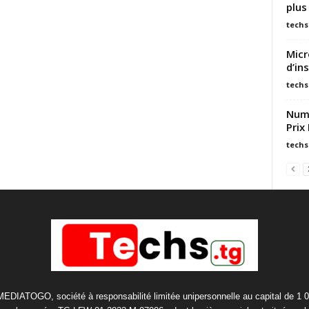
plus
techs
Micr
d’in
techs
Numé
Prix
techs
 MEDIATOGO, société à responsabilité limitée unipersonnelle au capital de 1 