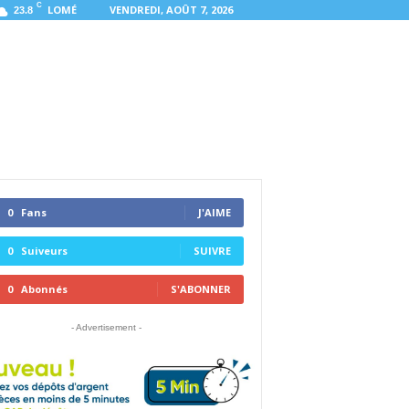
C
LOMÉ
VENDREDI, AOÛT 7, 2026
23.8
0
Fans
J'AIME
0
Suiveurs
SUIVRE
0
Abonnés
S'ABONNER
- Advertisement -