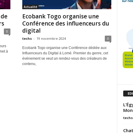
Actualité
 de
Ecobank Togo organise une
rs
Conférence des influenceurs du
digital
0
techs
-
19 novembre 2024
0
eurs
Ecobank Togo organise une Conférence dédiée aux
met à
Influenceurs du Digital à Lomé. Premier du genre, cet
événement se veut un rendez-vous des créateurs de
contenu,
ED
L’Ég
Mon
techs
Chat