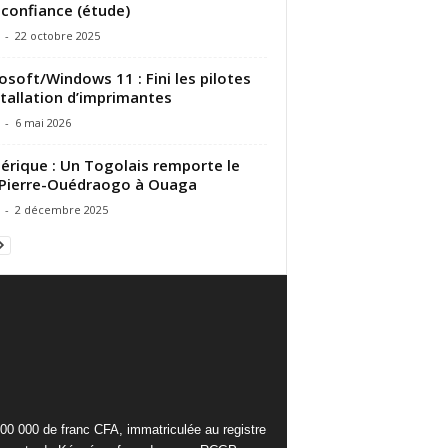
 confiance (étude)
-
22 octobre 2025
osoft/Windows 11 : Fini les pilotes
stallation d’imprimantes
-
6 mai 2026
rique : Un Togolais remporte le
 Pierre-Ouédraogo à Ouaga
-
2 décembre 2025
000 000 de franc CFA, immatriculée au registre