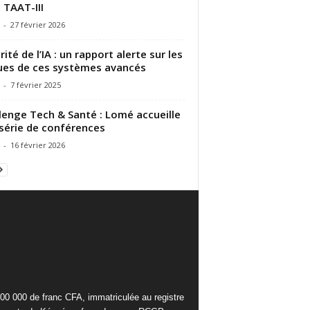
 TAAT-III
-
27 février 2026
rité de l’IA : un rapport alerte sur les
ues de ces systèmes avancés
-
7 février 2025
lenge Tech & Santé : Lomé accueille
série de conférences
-
16 février 2026
000 000 de franc CFA, immatriculée au registre