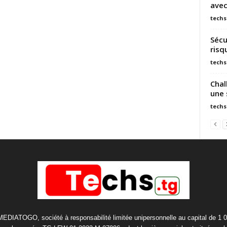
avec
techs
Sécu
risq
techs
Chal
une 
techs
 MEDIATOGO, société à responsabilité limitée unipersonnelle au capital de 1 