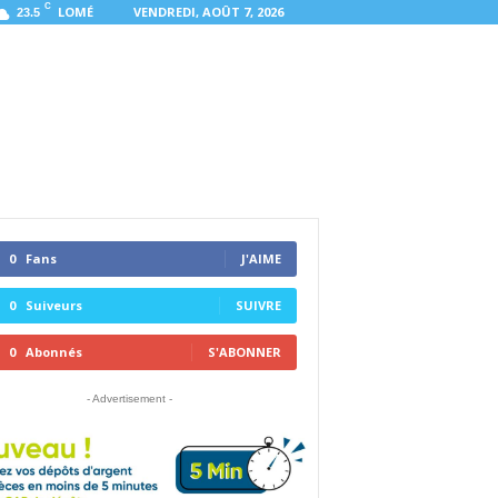
C
LOMÉ
VENDREDI, AOÛT 7, 2026
23.5
0
Fans
J'AIME
0
Suiveurs
SUIVRE
0
Abonnés
S'ABONNER
- Advertisement -